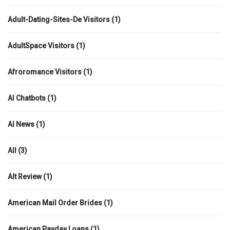
Adult-Dating-Sites-De Visitors
(1)
AdultSpace Visitors
(1)
Afroromance Visitors
(1)
AI Chatbots
(1)
AI News
(1)
All
(3)
Alt Review
(1)
American Mail Order Brides
(1)
American Payday Loans
(1)