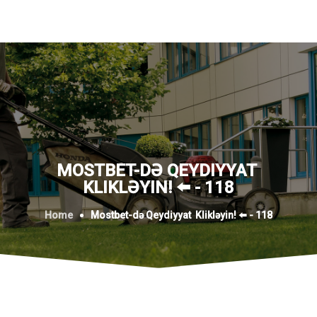
MOSTBET-DƏ QEYDIYYAT ️
KLIKLƏYIN! ⬅️ - 118
Home
Mostbet-də Qeydiyyat ️ Klikləyin! ⬅️ - 118