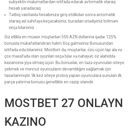
subyektiv məlumatlardan istifadə edərək avtomatik olaraq
hesab yaradacaq.
Tətbiq vasitəsilə hesabınıza giriş etdikdən sonra avtomatik
olaraq əsl səhifəyə keçəcəksiniz, buradan istədiyiniz bölməni
seçə bilərsiniz.
Siz elliklə en müasir müştəriləri 550 AZN dollarına qədər 125%
bonusla mükafatlandıran həlim Xoş gəlmisiniz Bonusundan
istifadə edə bilərsiniz. Mostbet-də, müştərilər, özü üçün lap əla və
çox məsafədə olan oyunları seçə bilər və nəhayət, öz əlahiddə
kazancına yiyə olmaq üçün. Bu bonuslar, en təzə oyuncuları siteye
çekmek ve mevcut oyuncuların devamlılığını sağlamak için
tasarlanmıştır. İlk kez siteye proloq yapan oyunculara sunulan ilk
parça yatırma bonusu genellikle en cazip olanıdır.
MOSTBET 27 ONLAYN
KAZINO