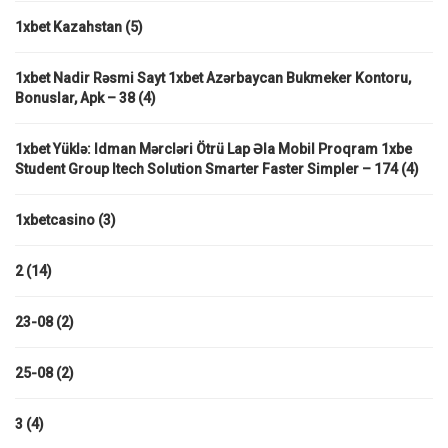
1xbet Kazahstan
(5)
1xbet Nadir Rəsmi Sayt 1xbet Azərbaycan Bukmeker Kontoru,
Bonuslar, Apk – 38
(4)
1xbet Yüklə: Idman Mərcləri Ötrü Lap Əla Mobil Proqram 1xbe
Student Group Itech Solution Smarter Faster Simpler – 174
(4)
1xbetcasino
(3)
2
(14)
23-08
(2)
25-08
(2)
3
(4)