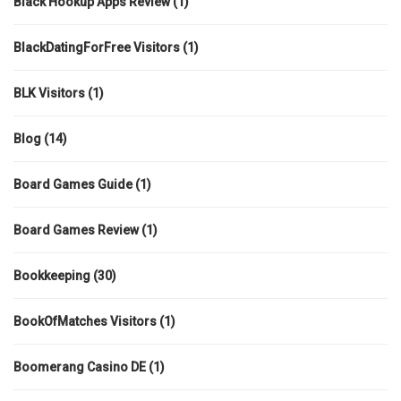
Black Hookup Apps Review
(1)
BlackDatingForFree Visitors
(1)
BLK Visitors
(1)
Blog
(14)
Board Games Guide
(1)
Board Games Review
(1)
Bookkeeping
(30)
BookOfMatches Visitors
(1)
Boomerang Casino DE
(1)