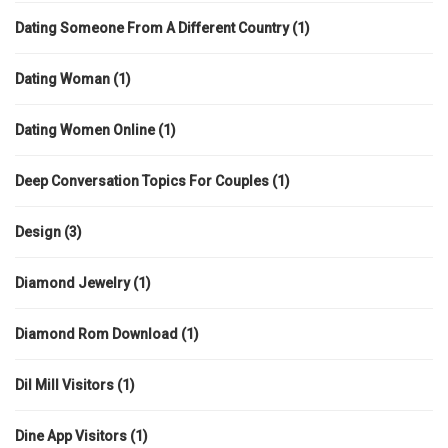
Dating Someone From A Different Country
(1)
Dating Woman
(1)
Dating Women Online
(1)
Deep Conversation Topics For Couples
(1)
Design
(3)
Diamond Jewelry
(1)
Diamond Rom Download
(1)
Dil Mill Visitors
(1)
Dine App Visitors
(1)