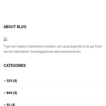
ABOUT BLOG
Typi non habent claritatem insitam; est usus legentis in iis qui facit
eorum claritatem. Investigationes demonstraverunt.
CATEGORIES
– 539
(4)
– 844
(4)
– 92
(4)