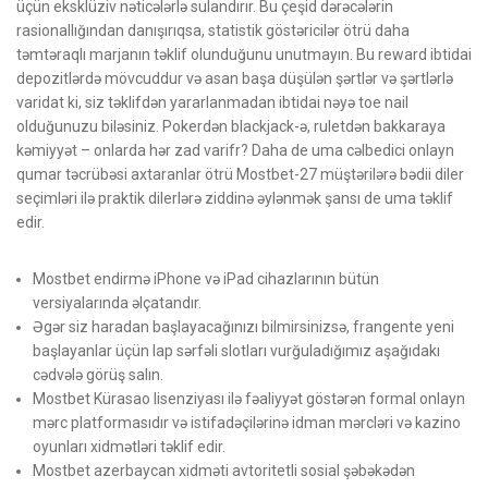
üçün eksklüziv nəticələrlə sulandırır. Bu çeşid dərəcələrin
rasionallığından danışırıqsa, statistik göstəricilər ötrü daha
təmtəraqlı marjanın təklif olunduğunu unutmayın. Bu reward ibtidai
depozitlərdə mövcuddur və asan başa düşülən şərtlər və şərtlərlə
varidat ki, siz təklifdən yararlanmadan ibtidai nəyə toe nail
olduğunuzu biləsiniz. Pokerdən blackjack-ə, ruletdən bakkaraya
kəmiyyət – onlarda hər zad varifr? Daha de uma cəlbedici onlayn
qumar təcrübəsi axtaranlar ötrü Mostbet-27 müştərilərə bədii diler
seçimləri ilə praktik dilerlərə ziddinə əylənmək şansı de uma təklif
edir.
Mostbet endirmə iPhone və iPad cihazlarının bütün
versiyalarında əlçatandır.
Əgər siz haradan başlayacağınızı bilmirsinizsə, frangente yeni
başlayanlar üçün lap sərfəli slotları vurğuladığımız aşağıdakı
cədvələ görüş salın.
Mostbet Kürasao lisenziyası ilə fəaliyyət göstərən formal onlayn
mərc platformasıdır və istifadəçilərinə idman mərcləri və kazino
oyunları xidmətləri təklif edir.
Mostbet azerbaycan xidməti avtoritetli sosial şəbəkədən