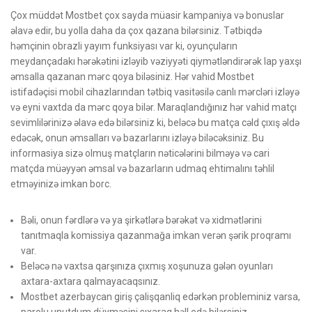
Çox müddət Mostbet çox sayda müasir kampaniya və bonuslar
əlavə edir, bu yolla daha da çox qazana bilərsiniz. Tətbiqdə
həmçinin obrazli yayım funksiyası var ki, oyunçuların
meydançadakı hərəkətini izləyib vəziyyəti qiymətləndirərək lap yaxşı
əmsalla qazanan mərc qoya biləsiniz. Hər vahid Mostbet
istifadəçisi mobil cihazlarından tətbiq vasitəsilə canlı mərcləri izləyə
və eyni vaxtda da mərc qoya bilər. Maraqlandığınız hər vahid matçı
sevimlilərinizə əlavə edə bilərsiniz ki, beləcə bu matça cəld çıxış əldə
edəcək, onun əmsalları və bazarlarını izləyə biləcəksiniz. Bu
informasiya sizə olmuş matçların nəticələrini bilməyə və cari
matçda müəyyən əmsal və bazarların udmaq ehtimalını təhlil
etməyinizə imkan borc.
Bəli, onun fərdlərə və ya şirkətlərə bərəkət və xidmətlərini
tanıtmaqla komissiya qazanmağa imkan verən şərik proqramı
var.
Beləcə nə vaxtsa qarşınıza çıxmış xoşunuza gələn oyunları
axtara-axtara qalmayacaqsınız.
Mostbet azerbaycan giriş çalişqanliq edərkən probleminiz varsa,