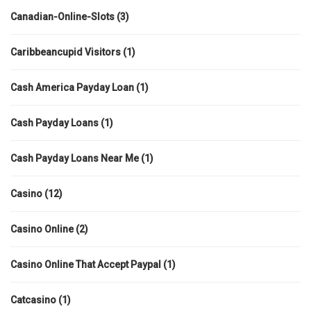
Canadian-Online-Slots
(3)
Caribbeancupid Visitors
(1)
Cash America Payday Loan
(1)
Cash Payday Loans
(1)
Cash Payday Loans Near Me
(1)
Casino
(12)
Casino Online
(2)
Casino Online That Accept Paypal
(1)
Catcasino
(1)