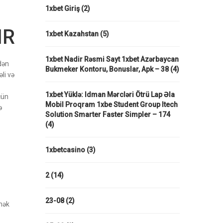
1xbet Giriş
(2)
IR
1xbet Kazahstan
(5)
1xbet Nadir Rəsmi Sayt 1xbet Azərbaycan
dən
Bukmeker Kontoru, Bonuslar, Apk – 38
(4)
li və
1xbet Yüklə: Idman Mərcləri Ötrü Lap Əla
çün
Mobil Proqram 1xbe Student Group Itech
ə
Solution Smarter Faster Simpler – 174
(4)
1xbetcasino
(3)
2
(14)
23-08
(2)
mək