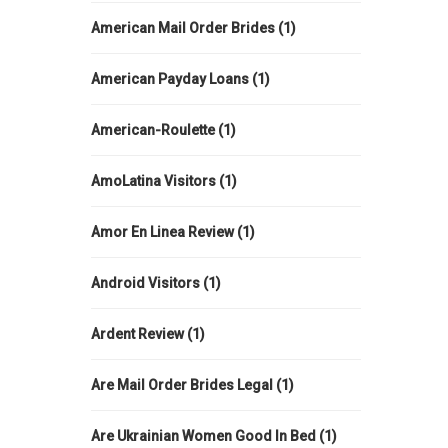
American Mail Order Brides
(1)
American Payday Loans
(1)
American-Roulette
(1)
AmoLatina Visitors
(1)
Amor En Linea Review
(1)
Android Visitors
(1)
Ardent Review
(1)
Are Mail Order Brides Legal
(1)
Are Ukrainian Women Good In Bed
(1)