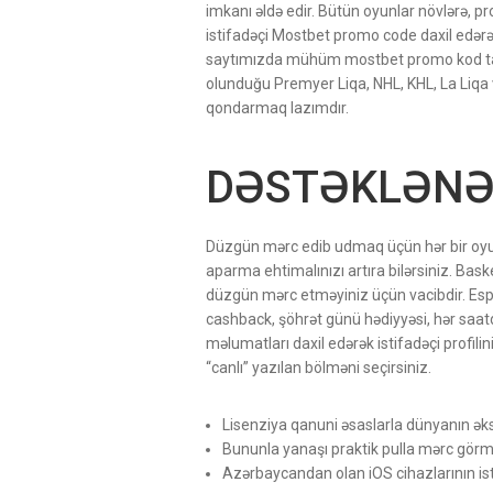
imkanı əldə edir. Bütün oyunlar növlərə, p
istifadəçi Mostbet promo code daxil edərək
saytımızda mühüm mostbet promo kod tapa 
olunduğu Premyer Liqa, NHL, KHL, La Liqa v
qondarmaq lazımdır.
DƏSTƏKLƏNƏN
Düzgün mərc edib udmaq üçün hər bir oyun 
aparma ehtimalınızı artıra bilərsiniz. Ba
düzgün mərc etməyiniz üçün vacibdir. Espo
cashback, şöhrət günü hədiyyəsi, hər saat
məlumatları daxil edərək istifadəçi profil
“canlı” yazılan bölməni seçirsiniz.
Lisenziya qanuni əsaslarla dünyanın əks
Bununla yanaşı praktik pulla mərc görmə
Azərbaycandan olan iOS cihazlarının istif