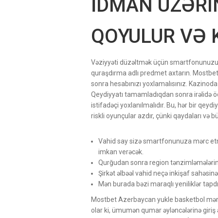
İDMAN ÜZƏR
QOYULUR VƏ 
Vəziyyəti düzəltmək üçün smartfonunuzun
quraşdırma adlı predmet axtarın. Mostbet 
sonra hesabınızı yoxlamalısınız. Kazinoda 
Qeydiyyatı tamamladıqdan sonra irəlidə öd
istifadəçi yoxlanılmalıdır. Bu, hər bir qeyd
riskli oyunçular azdır, çünki qaydaları və
Vahid say sizə smartfonunuza mərc etm
imkan verəcək.
Qurğudan sonra region tənzimləmələrini 
Şirkət əlbəəl vahid neçə inkişaf sahəsin
Mən burada bəzi maraqlı yeniliklər tapd
Mostbet Azerbaycan yukle basketbol mərcl
olar ki, ümumən qumar əyləncələrinə giriş əl