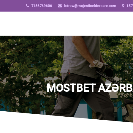
7186769606
bdrew@majesticeldercare.com
1575
MOSTBET AZƏRBA