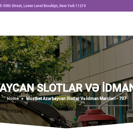
-50th Street, Lower Level Brooklyn, New York 11219
YCAN SLOTLAR VƏ İDMAN
Home
Mostbet Azərbaycan Slotlar Və İdman Mərcləri - 707